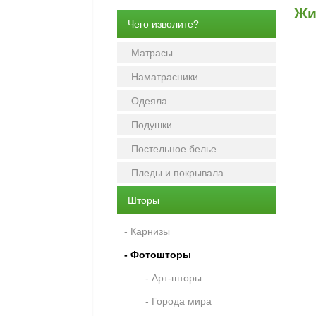
Жи
Чего изволите?
Матрасы
Наматрасники
Одеяла
Подушки
Постельное белье
Пледы и покрывала
Шторы
- Карнизы
- Фотошторы
- Арт-шторы
- Города мира